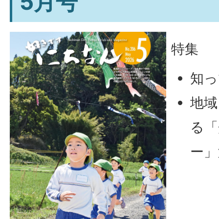
5月号
特集
知っ
地域
る「
ー」