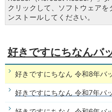
クリックして、ソフトウェアを
ンストールしてください。
好きですにちなんバ
好きですにちなん 令和8年バ
好きですにちなん 令和7年バ
好きですにちなん 令和6年バ