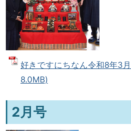
好きですにちなん令和8年3月号
8.0MB)
2月号