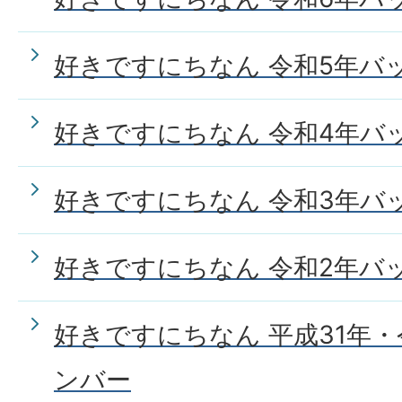
好きですにちなん 令和5年バ
好きですにちなん 令和4年バ
好きですにちなん 令和3年バ
好きですにちなん 令和2年バ
好きですにちなん 平成31年
ンバー