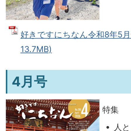
好きですにちなん令和8年5月号
13.7MB)
4月号
特集
人と