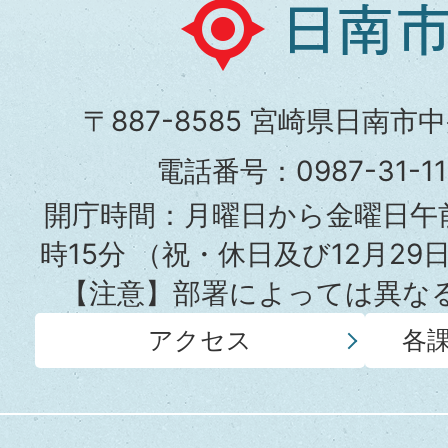
日
南
市
〒887-8585 宮崎県日南市
役
電話番号：0987-31-
所
開庁時間：月曜日から金曜日午前
時15分
（祝・休日及び12月29
【注意】部署によっては異な
アクセス
各