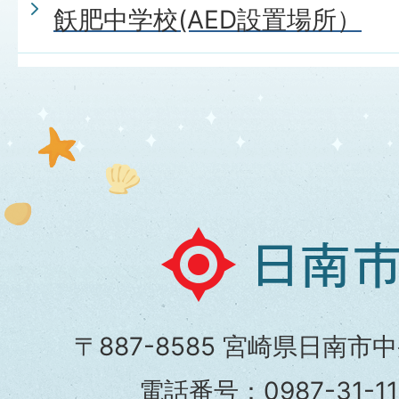
飫肥中学校(AED設置場所）
日
南
市
〒887-8585 宮崎県日南市
役
電話番号：0987-31-