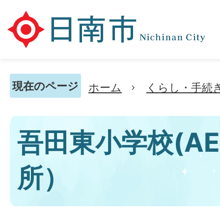
現在のページ
ホーム
くらし・手続
吾田東小学校(A
所）