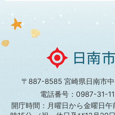
日
南
市
〒887-8585 宮崎県日南市
役
電話番号：0987-31-
所
開庁時間：月曜日から金曜日午前