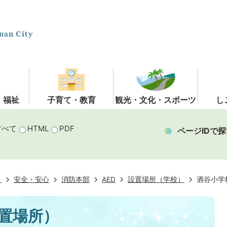
・福祉
子育て・教育
観光・文化・スポーツ
し
すべて
HTML
PDF
ページIDで探
き
安全・安心
消防本部
AED
設置場所（学校）
酒谷小学
設置場所）