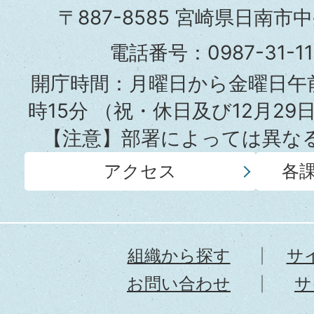
市
〒887-8585 宮崎県日南市
役
電話番号：0987-31-
所
開庁時間：月曜日から金曜日午前
時15分
（祝・休日及び12月29
【注意】部署によっては異な
アクセス
各
組織から探す
サ
お問い合わせ
サ