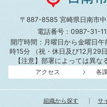
南
市
〒887-8585 宮崎県日南市
役
電話番号：0987-31-
所
開庁時間：月曜日から金曜日午前
時15分
（祝・休日及び12月29
【注意】部署によっては異な
アクセス
各
組織から探す
サ