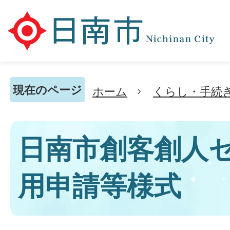
現在のページ
ホーム
くらし・手続
日南市創客創人セ
用申請等様式