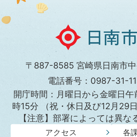
日
南
市
〒887-8585 宮崎県日南市
役
電話番号：0987-31-
所
開庁時間：月曜日から金曜日午前
時15分
（祝・休日及び12月29
【注意】部署によっては異な
アクセス
各