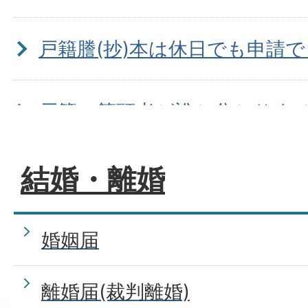
戸籍謄(抄)本は休日でも申請
戸籍の筆頭者が誰か分かりま
うのですか?
結婚・離婚
本籍がわからないときは、ど
婚姻届
か。
離婚届(裁判離婚)
本籍を移したい(転籍)が、ど