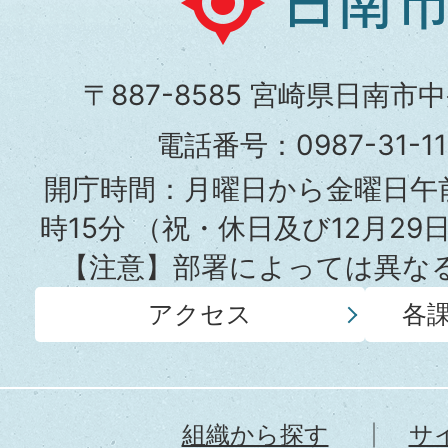
きますか。
南
市
〒887-8585 宮崎県日南市
婚姻届の手続方法について教
役
電話番号：0987-31-
所
開庁時間：月曜日から金曜日午前
外国人と結婚する場合どのよ
時15分
（祝・休日及び12月29
すか。
【注意】部署によっては異な
アクセス
各
未成年ですが、婚姻届を出す
婚姻届の証人は必要ですか。
組織から探す
サ