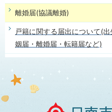
か。
離婚届(協議離婚)
戸籍に関する届出について(出
戸籍の届書は届出人以外の者
姻届・離婚届・転籍届など)
戸籍の届出をするとき、本人
か
土曜日・日曜日・祝日や夜間で
届・死亡届・婚姻届・離婚届な
日