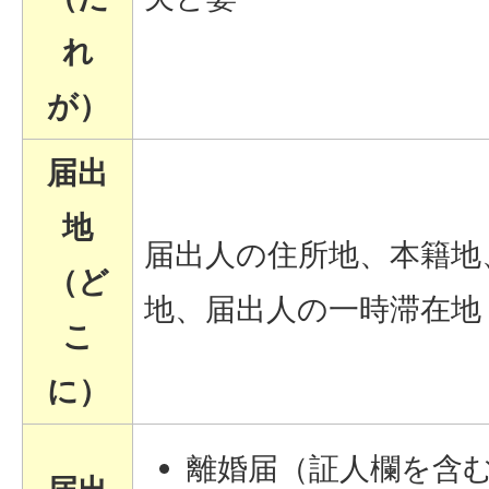
れ
が）
届出
地
届出人の住所地、本籍地
（ど
地、届出人の一時滞在地
こ
に）
離婚届（証人欄を含