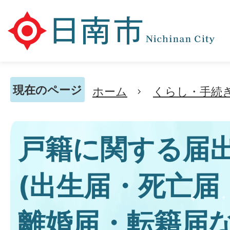
現在のページ
ホーム
くらし・手続
戸籍に関する届
(出生届・死亡届
離婚届・転籍届な