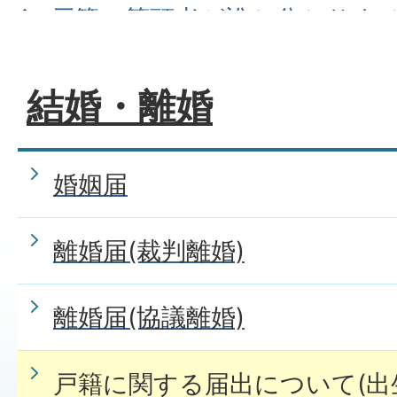
戸籍の筆頭者が誰か分かりま
うのですか?
結婚・離婚
本籍がわからないときは、ど
婚姻届
か。
離婚届(裁判離婚)
本籍を移したい(転籍)が、ど
か。
離婚届(協議離婚)
戸籍に関する届出について(出
戸籍の届書は届出人以外の者