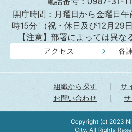
電話番号：0987-31-
所
開庁時間：月曜日から金曜日午前
外国人と結婚する場合どのよ
時15分
（祝・休日及び12月29
すか。
【注意】部署によっては異な
アクセス
各
未成年ですが、婚姻届を出す
婚姻届の証人は必要ですか。
組織から探す
サ
お問い合わせ
サ
裁判により離婚した場合の届
Copyright (c) 2023 N
ください。
City. All Rights Res