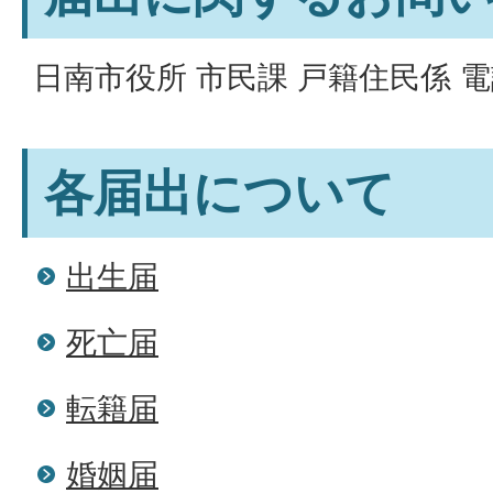
日南市役所 市民課 戸籍住民係 電話：
各届出について
出生届
死亡届
転籍届
婚姻届