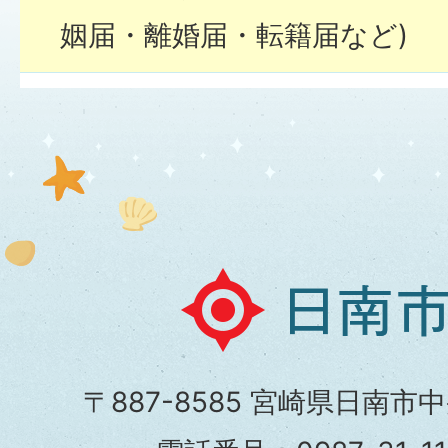
姻届・離婚届・転籍届など)
戸籍の届出をするとき、本人
か
土曜日・日曜日・祝日や夜間で
届・死亡届・婚姻届・離婚届な
日
きますか。
南
市
〒887-8585 宮崎県日南市
婚姻届の手続方法について教
役