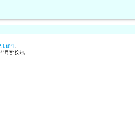
使用條件
。
“同意”按鈕。