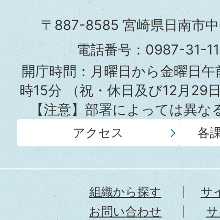
市
〒887-8585 宮崎県日南市
役
電話番号：0987-31-
所
開庁時間：月曜日から金曜日午前
時15分
（祝・休日及び12月29
【注意】部署によっては異な
アクセス
各
組織から探す
サ
お問い合わせ
サ