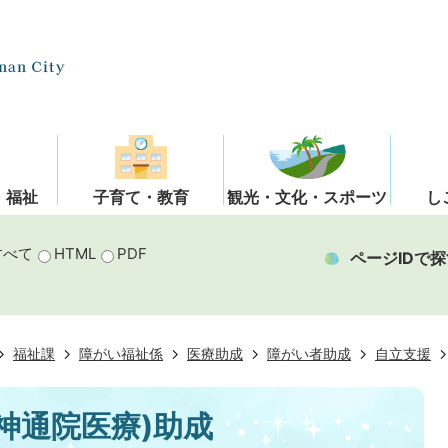
・福祉
子育て・教育
観光・文化・スポーツ
し
すべて
HTML
PDF
ページIDで探
福祉課
障がい福祉係
医療助成
障がい者助成
自立支援
神通院医療)助成