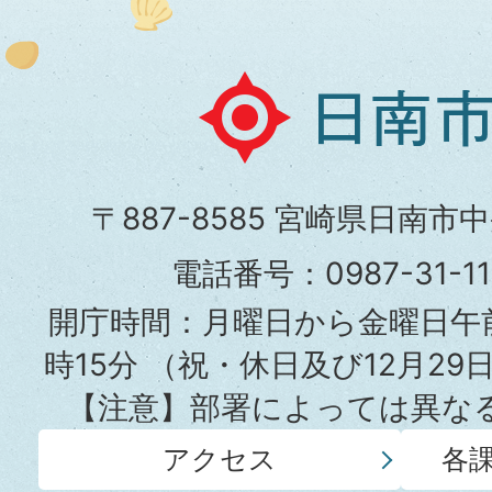
日
南
市
〒887-8585 宮崎県日南市
役
電話番号：0987-31-
所
開庁時間：月曜日から金曜日午前
時15分
（祝・休日及び12月29
【注意】部署によっては異な
アクセス
各