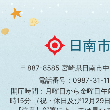
日
南
市
〒887-8585 宮崎県日南市
役
電話番号：0987-31-
所
開庁時間：月曜日から金曜日午前
時15分
（祝・休日及び12月29