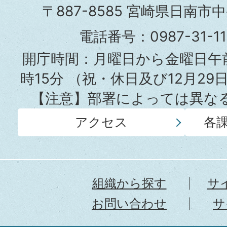
市
〒887-8585 宮崎県日南市
役
電話番号：0987-31-
所
開庁時間：月曜日から金曜日午前
時15分
（祝・休日及び12月29
【注意】部署によっては異な
アクセス
各
組織から探す
サ
お問い合わせ
サ