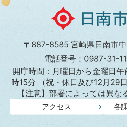
日
南
市
〒887-8585 宮崎県日南市
役
電話番号：0987-31-
所
開庁時間：月曜日から金曜日午前
時15分
（祝・休日及び12月29
【注意】部署によっては異な
アクセス
各