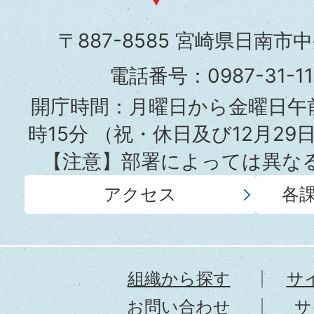
市
〒887-8585 宮崎県日南市
役
電話番号：0987-31-
所
開庁時間：月曜日から金曜日午前
時15分
（祝・休日及び12月29
【注意】部署によっては異な
アクセス
各
組織から探す
サ
お問い合わせ
サ