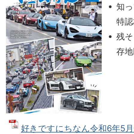
知っ
特認
残そ
存地
好きですにちなん令和6年5月号