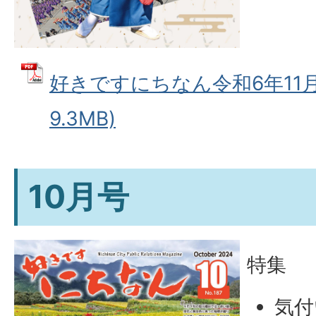
好きですにちなん令和6年11月号
9.3MB)
10月号
特集
気付