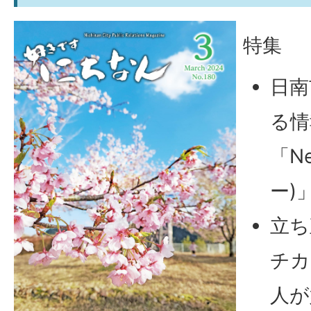
特集
日南
る情
「N
ー)
立ち
チカ
人が