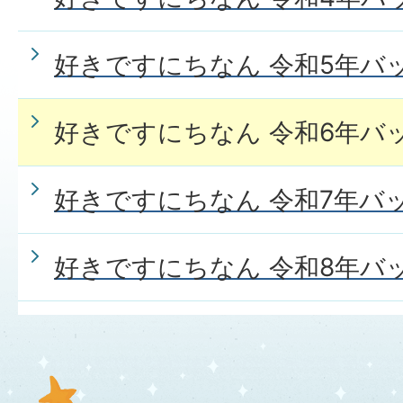
好きですにちなん 令和5年バ
好きですにちなん 令和6年バ
好きですにちなん 令和7年バ
好きですにちなん 令和8年バ