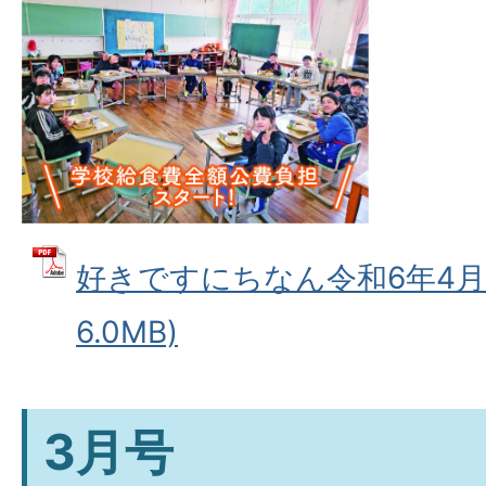
好きですにちなん令和6年4月号
6.0MB)
3月号