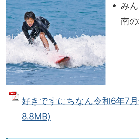
みん
南の
好きですにちなん令和6年7月号
8.8MB)