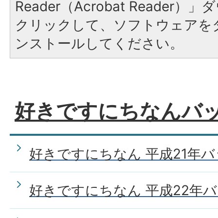
Reader（Acrobat Reade
クリックして、ソフトウェアを
ンストールしてください。
好きですにちなんバ
好きですにちなん 平成21年
好きですにちなん 平成22年