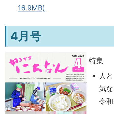
16.9MB)
4月号
特集
人と
気な
令和