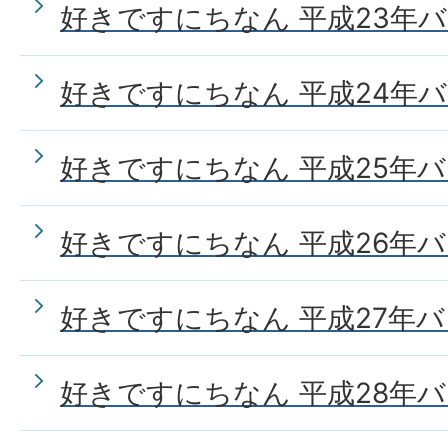
好きですにちなん 平成23年
好きですにちなん 平成24年
好きですにちなん 平成25年
好きですにちなん 平成26年
好きですにちなん 平成27年
好きですにちなん 平成28年