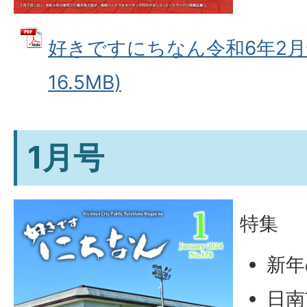
好きですにちなん令和6年2月号
16.5MB)
1月号
特集
新年
日南