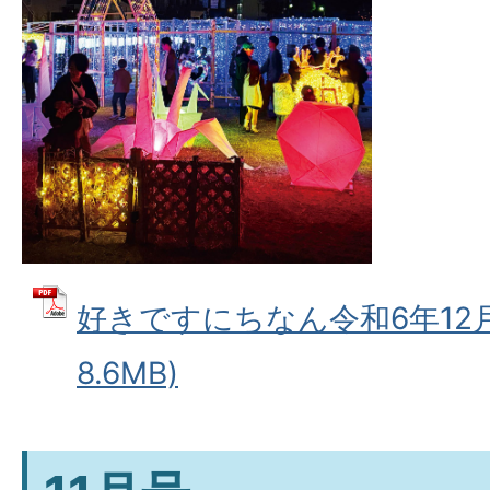
好きですにちなん令和6年12月号
8.6MB)