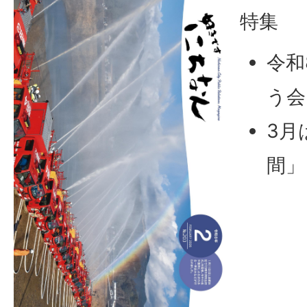
特集
令和
う会
3月
間」