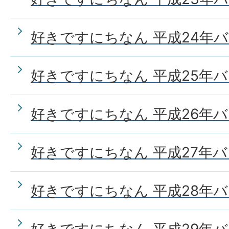
好きですにちなん 平成24年
好きですにちなん 平成25年
好きですにちなん 平成26年
好きですにちなん 平成27年
好きですにちなん 平成28年