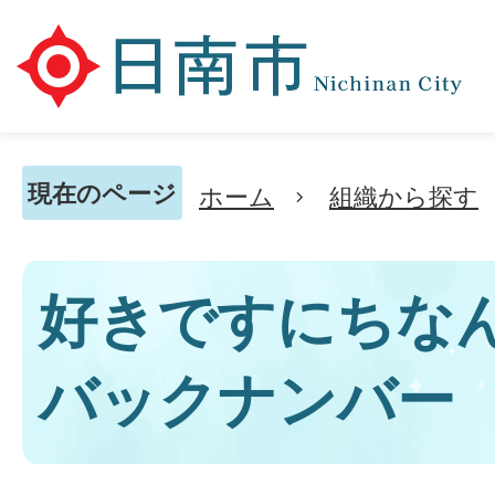
現在のページ
ホーム
組織から探す
好きですにちなん
バックナンバー