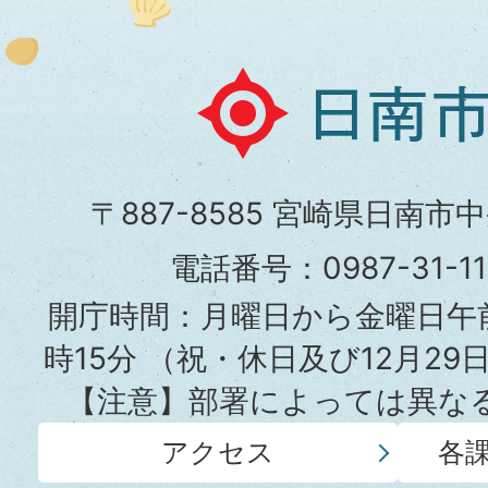
日
南
市
〒887-8585 宮崎県日南市
役
電話番号：0987-31-
所
開庁時間：月曜日から金曜日午前
時15分
（祝・休日及び12月29
【注意】部署によっては異な
アクセス
各