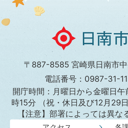
日
南
市
〒887-8585 宮崎県日南市
役
電話番号：0987-31-
所
開庁時間：月曜日から金曜日午前
時15分
（祝・休日及び12月29
【注意】部署によっては異な
アクセス
各