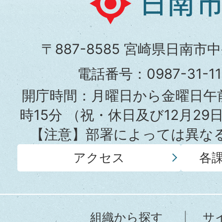
南
市
〒887-8585 宮崎県日南市
役
電話番号：0987-31-
所
開庁時間：月曜日から金曜日午前
時15分
（祝・休日及び12月29
【注意】部署によっては異な
アクセス
各
組織から探す
サ