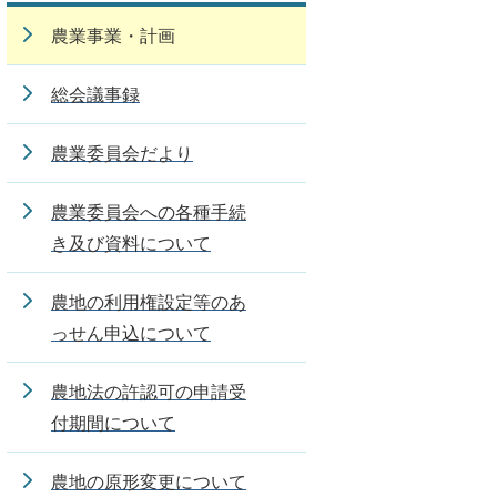
農業事業・計画
総会議事録
農業委員会だより
農業委員会への各種手続
き及び資料について
農地の利用権設定等のあ
っせん申込について
農地法の許認可の申請受
付期間について
農地の原形変更について