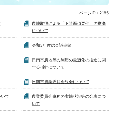
ページID :
2185
て
農地取得による「下限面積要件」の撤廃
について
令和3年度総会議事録
日南市農地等の利用の最適化の推進に関
する指針について
日南市農業委員会総会について
ついて
農業委員会事務の実施状況等の公表につ
いて