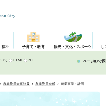
・福祉
子育て・教育
観光・文化・スポーツ
し
すべて
HTML
PDF
ページIDで探
農業委員会事務局
農業委員会係
農業事業・計画