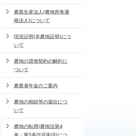
農業生産法人(農地所有適
格法人)について
現況証明(非農地証明)につ
いて
農地の貸借契約の解約に
ついて
農業者年金のご案内
農地の相続等の届出につ
いて
農地の転用(農地法第4
条・第5条許可申請)につ