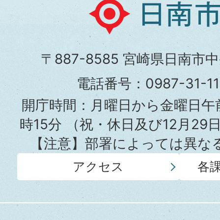
日
南
市
〒887-8585 宮崎県日南市
役
電話番号：0987-31-
所
開庁時間：月曜日から金曜日午前
時15分
（祝・休日及び12月29
【注意】部署によっては異な
アクセス
各