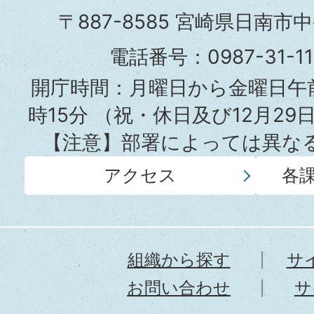
市
〒887-8585 宮崎県日南市
役
電話番号：0987-31-
所
開庁時間：月曜日から金曜日午前
時15分
（祝・休日及び12月29
【注意】部署によっては異な
アクセス
各
組織から探す
サ
お問い合わせ
サ