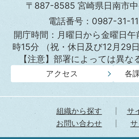
市
〒887-8585 宮崎県日南市
役
電話番号：0987-31-
所
開庁時間：月曜日から金曜日午前
時15分
（祝・休日及び12月29
【注意】部署によっては異な
アクセス
各
組織から探す
サ
お問い合わせ
サ