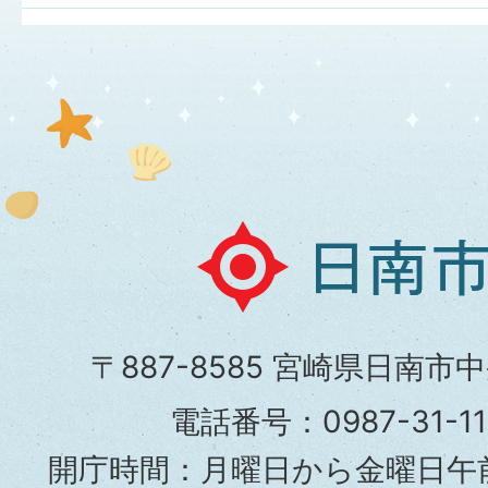
日
南
市
〒887-8585 宮崎県日南市
役
電話番号：0987-31-
所
開庁時間：月曜日から金曜日午前