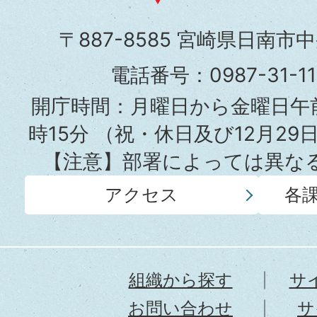
市
〒887-8585 宮崎県日南市
役
電話番号：0987-31-
所
開庁時間：月曜日から金曜日午前
時15分
（祝・休日及び12月29
【注意】部署によっては異な
アクセス
各
組織から探す
サ
お問い合わせ
サ