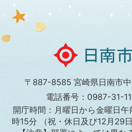
日
南
市
〒887-8585 宮崎県日南市
役
電話番号：0987-31-
所
開庁時間：月曜日から金曜日午前
時15分
（祝・休日及び12月29