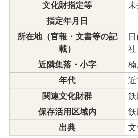
文化財指定等
未
指定年月日
所在地（官報・文書等の記
日
載）
社
近隣集落・小字
楠
年代
近
関連文化財群
飫
保存活用区域内
飫
出典
文