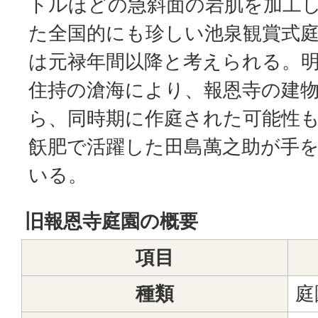
トルほどの急斜面の岩肌を加工
た全国的にも珍しい池泉観賞式
は元禄年間以降と考えられる。明和2
住持の滄海により、報恩寺の建
ら、同時期に作庭された可能性
飫肥で活躍した田島萬之助が手
いる。
旧報恩寺庭園の概要
項目
種類
庭