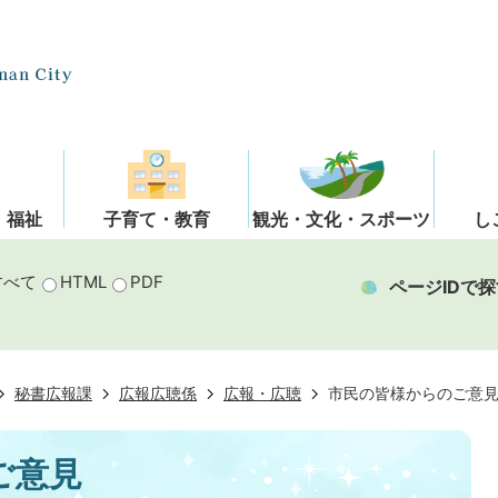
・福祉
子育て・教育
観光・文化・スポーツ
し
すべて
HTML
PDF
ページIDで探
秘書広報課
広報広聴係
広報・広聴
市民の皆様からのご意
ご意見