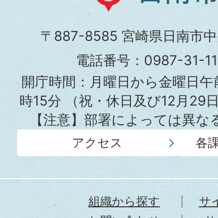
南
市
〒887-8585 宮崎県日南市
役
電話番号：0987-31-
所
開庁時間：月曜日から金曜日午前
時15分
（祝・休日及び12月29
【注意】部署によっては異な
アクセス
各
組織から探す
サ