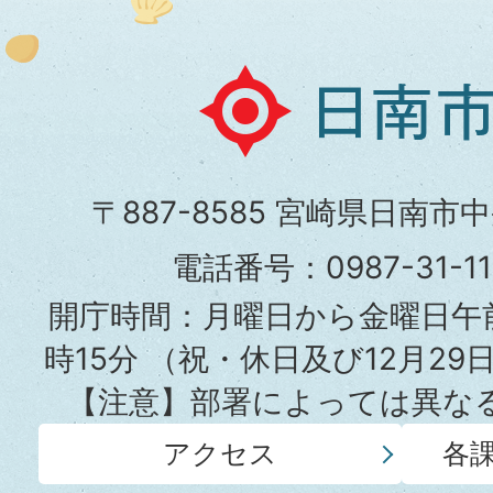
日
南
市
〒887-8585 宮崎県日南市
役
電話番号：0987-31-
所
開庁時間：月曜日から金曜日午前
時15分
（祝・休日及び12月29
【注意】部署によっては異な
アクセス
各