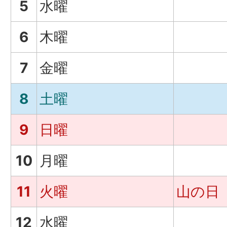
5
水曜
6
木曜
7
金曜
8
土曜
9
日曜
10
月曜
11
火曜
山の日
12
水曜