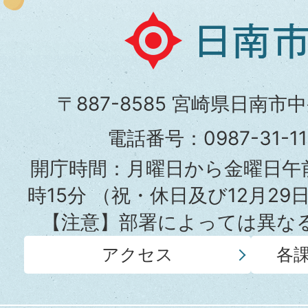
日
南
市
〒887-8585 宮崎県日南市
役
電話番号：0987-31-
所
開庁時間：月曜日から金曜日午前
時15分
（祝・休日及び12月29
【注意】部署によっては異な
アクセス
各