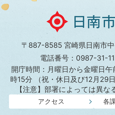
日
南
市
〒887-8585 宮崎県日南市
役
電話番号：0987-31-
所
開庁時間：月曜日から金曜日午前
時15分
（祝・休日及び12月29
【注意】部署によっては異な
アクセス
各