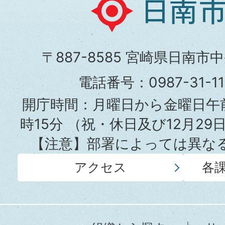
日
南
市
〒887-8585 宮崎県日南市
役
電話番号：0987-31-
所
開庁時間：月曜日から金曜日午前
時15分
（祝・休日及び12月29
【注意】部署によっては異な
アクセス
各