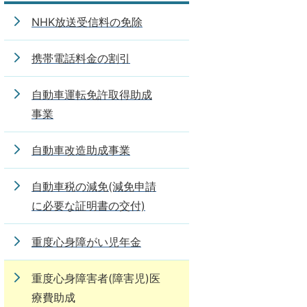
NHK放送受信料の免除
携帯電話料金の割引
自動車運転免許取得助成
事業
自動車改造助成事業
自動車税の減免(減免申請
に必要な証明書の交付)
重度心身障がい児年金
重度心身障害者(障害児)医
療費助成