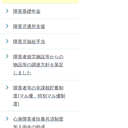
障害基礎年金
障害児通所支援
障害児福祉手当
障害者就労施設等からの
物品等の調達方針を策定
しました
障害者等の非課税貯蓄制
度(マル優、特別マル優制
度)
心身障害者扶養共済制度
加入掛金の助成