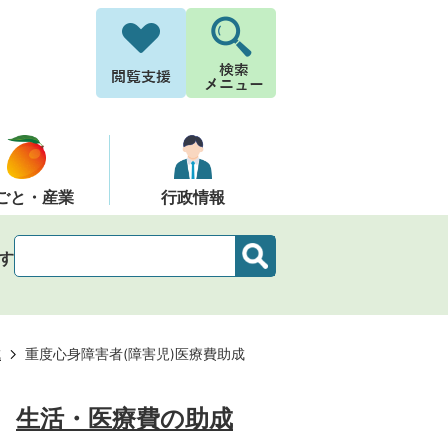
ごと・産業
行政情報
す
成
重度心身障害者(障害児)医療費助成
生活・医療費の助成