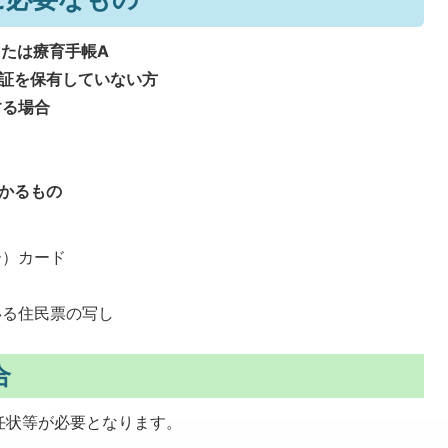
または療育手帳A
証を保有していない方
する場合
かるもの
ー）カード
いる住民票の写し
合
任状等が必要となります。