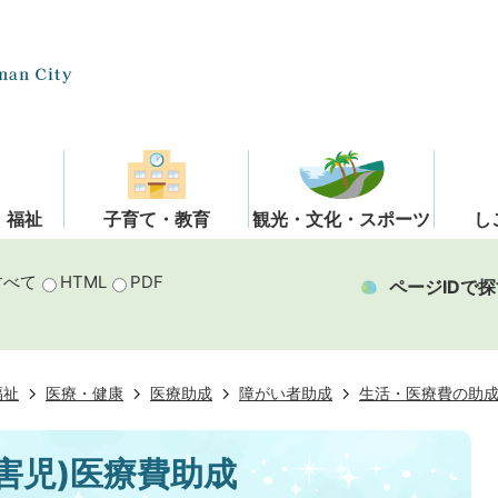
・福祉
子育て・教育
観光・文化・スポーツ
し
すべて
HTML
PDF
ページIDで探
福祉
医療・健康
医療助成
障がい者助成
生活・医療費の助
害児)医療費助成