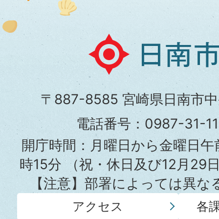
日
南
市
〒887-8585 宮崎県日南市
役
電話番号：0987-31-
所
開庁時間：月曜日から金曜日午前
時15分
（祝・休日及び12月29
【注意】部署によっては異な
アクセス
各