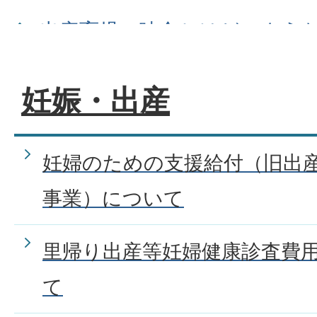
出産育児一時金とはどのよう
妊娠・出産
妊婦の健診について教えてく
母子の健診・検診について
妊婦のための支援給付（旧出
事業）について
子どもの予防接種について
里帰り出産等妊婦健康診査費
て
医療助成（母子の健康）につ