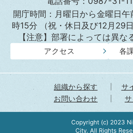
電話番号：0987-31-
所
開庁時間：月曜日から金曜日午前
時15分
（祝・休日及び12月29
【注意】部署によっては異な
アクセス
各
組織から探す
サ
お問い合わせ
サ
Copyright (c) 2023 N
City. All Rights Res