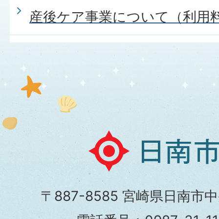
産後ケア事業について（利用
日
南
市
〒887-8585 宮崎県日南市
役