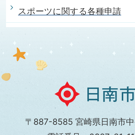
スポーツに関する各種申請
日
南
市
〒887-8585 宮崎県日南市
役