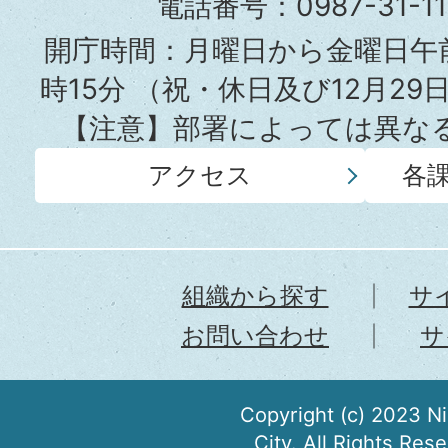
電話番号：0987-31-
所
開庁時間：月曜日から金曜日午前
時15分
（祝・休日及び12月29
【注意】部署によっては異な
アクセス
各
組織から探す
サ
お問い合わせ
サ
Copyright (c) 2023 N
City. All Rights Res