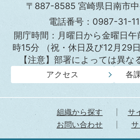
市
〒887-8585 宮崎県日南市
役
電話番号：0987-31-
所
開庁時間：月曜日から金曜日午前
時15分
（祝・休日及び12月29
【注意】部署によっては異な
アクセス
各
組織から探す
サ
お問い合わせ
サ