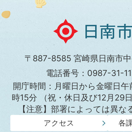
日
南
市
〒887-8585 宮崎県日南市
役
電話番号：0987-31-
所
開庁時間：月曜日から金曜日午前
時15分
（祝・休日及び12月29
【注意】部署によっては異な
アクセス
各