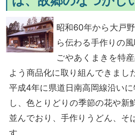
は、故郷のなつかし
昭和60年から大戸
ら伝わる手作りの風
ごやあくまきを特産
よう商品化に取り組んできまし
平成4年に県道日南高岡線沿いに
し、色とりどりの季節の花や新
並んでおり、手作りうどん、そ
す。