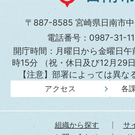
南
市
〒887-8585 宮崎県日南市
役
電話番号：0987-31-
所
開庁時間：月曜日から金曜日午前
時15分
（祝・休日及び12月29
【注意】部署によっては異な
アクセス
各
組織から探す
サ