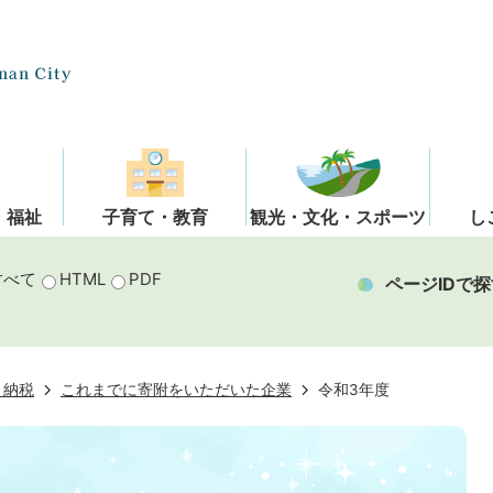
・福祉
子育て・教育
観光・文化・スポーツ
し
すべて
HTML
PDF
ページIDで探
と納税
これまでに寄附をいただいた企業
令和3年度