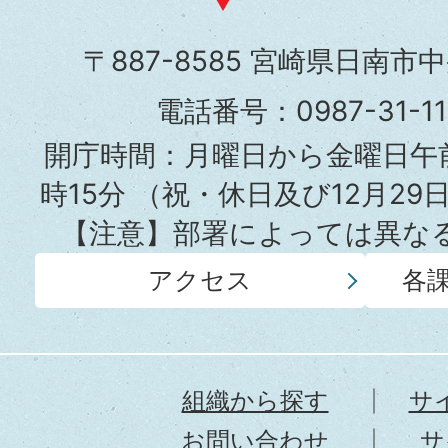
南
市
〒887-8585 宮崎県日南市
役
電話番号：0987-31-
所
開庁時間：月曜日から金曜日午前
時15分
（祝・休日及び12月29
【注意】部署によっては異な
アクセス
各
組織から探す
サ
お問い合わせ
サ