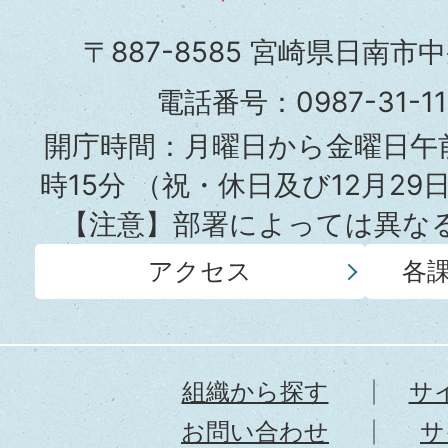
市
〒887-8585 宮崎県日南市
役
電話番号：0987-31-
所
開庁時間：月曜日から金曜日午前
時15分
（祝・休日及び12月29
【注意】部署によっては異な
アクセス
各
組織から探す
サ
お問い合わせ
サ