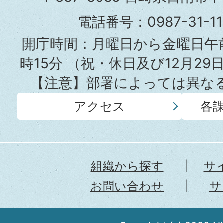
役
電話番号：0987-31-
所
開庁時間：月曜日から金曜日午前
時15分
（祝・休日及び12月29
【注意】部署によっては異な
アクセス
各
組織から探す
サ
お問い合わせ
サ