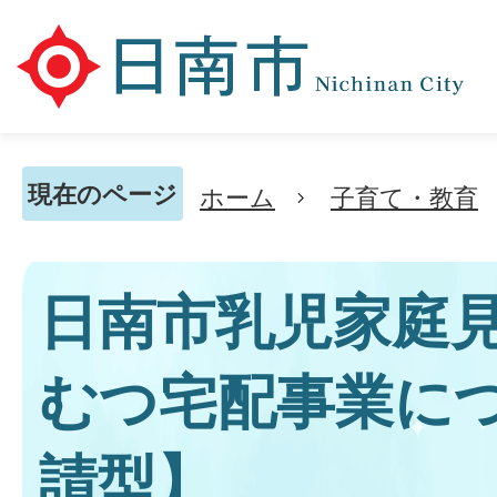
現在のページ
ホーム
子育て・教育
日南市乳児家庭
むつ宅配事業に
請型】