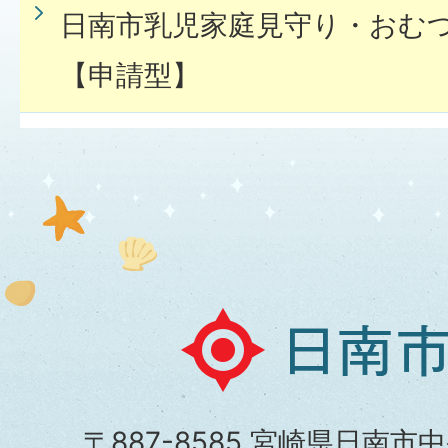
日南市乳児家庭見守り・おむ
【申請型】
日
南
市
〒887-8585 宮崎県日南市