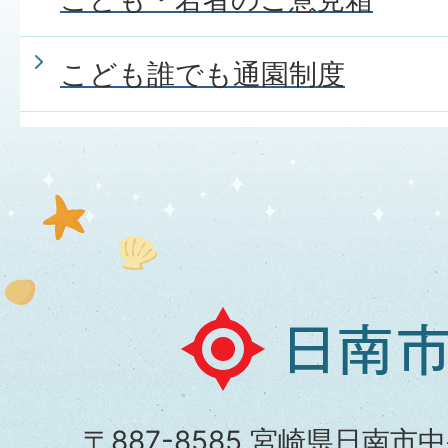
こども誰でも通園制度
日
南
市
〒887-8585 宮崎県日南市