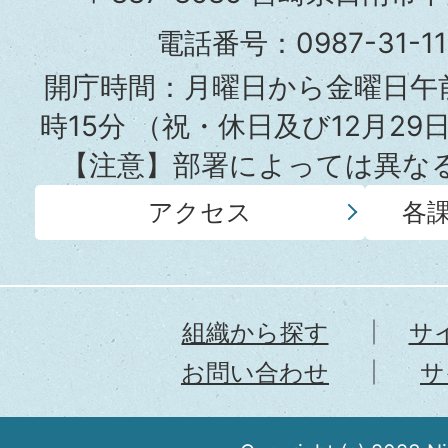
役
電話番号：0987-31-
所
開庁時間：月曜日から金曜日午前
時15分
（祝・休日及び12月29
【注意】部署によっては異な
アクセス
各
組織から探す
サ
お問い合わせ
サ