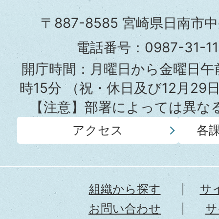
市
〒887-8585 宮崎県日南市
役
電話番号：0987-31-
所
開庁時間：月曜日から金曜日午前
時15分
（祝・休日及び12月29
【注意】部署によっては異な
アクセス
各
組織から探す
サ
お問い合わせ
サ