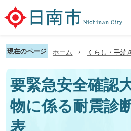
現在のページ
ホーム
くらし・手続
要緊急安全確認
物に係る耐震診
表