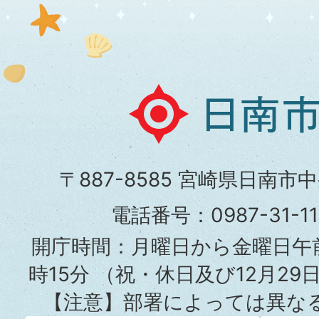
日
南
市
〒887-8585 宮崎県日南市
役
電話番号：0987-31-
所
開庁時間：月曜日から金曜日午前
時15分
（祝・休日及び12月29
【注意】部署によっては異な