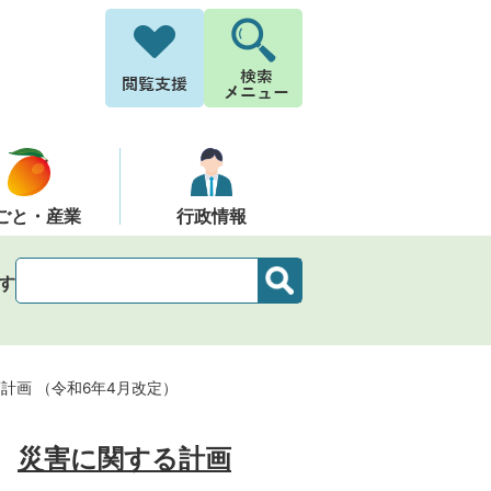
ごと・産業
行政情報
す
計画 （令和6年4月改定）
災害に関する計画