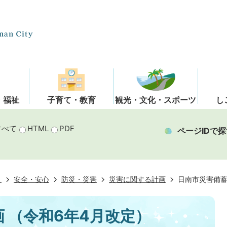
・福祉
子育て・教育
観光・文化・スポーツ
し
すべて
HTML
PDF
ページIDで探
き
安全・安心
防災・災害
災害に関する計画
日南市災害備蓄
 （令和6年4月改定）