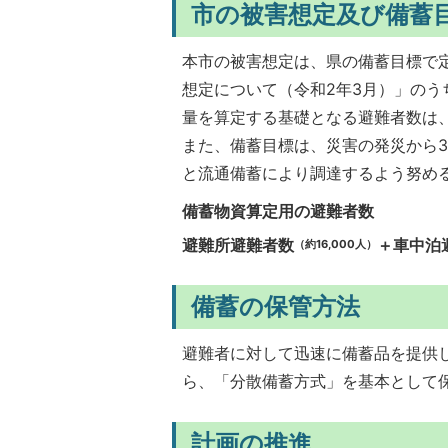
市の被害想定及び備蓄
本市の被害想定は、県の備蓄目標で
想定について（令和2年3月）」のう
量を算定する基礎となる避難者数は、2
また、備蓄目標は、災害の発災から3
と流通備蓄により調達するよう努め
備蓄物資算定用の避難者数
避難所避難者数
＋車中泊
（約16,000人）
備蓄の保管方法
避難者に対して迅速に備蓄品を提供
ら、「分散備蓄方式」を基本として
計画の推進