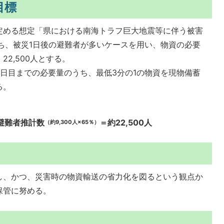
目標
定める想定「県における南海トラフ巨大地震等に伴う被害
ち、被災1日後の避難者が多いケースを用い、物資の必要
2,500人とする。
日目までの必要量のうち、最低3分の1の物資を現物備蓄
る。
避難者推計数
＝約22,500人
（約9,300人×65％）
し、かつ、災害時の物資輸送の省力化を図るという観点か
保管に努める。